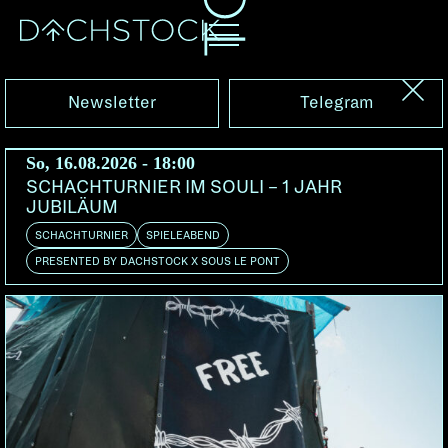
Sa, 16.04.2016
Newsletter
Telegram
So, 16.08.2026 - 18:00
SCHACHTURNIER IM SOULI – 1 JAHR
JUBILÄUM
SCHACHTURNIER
SPIELEABEND
PRESENTED BY DACHSTOCK X SOUS LE PONT
GÖTZ WIDMANN
DE | Ahuga
DOORS:
VORVERKAUF:
ABENDKASSE: