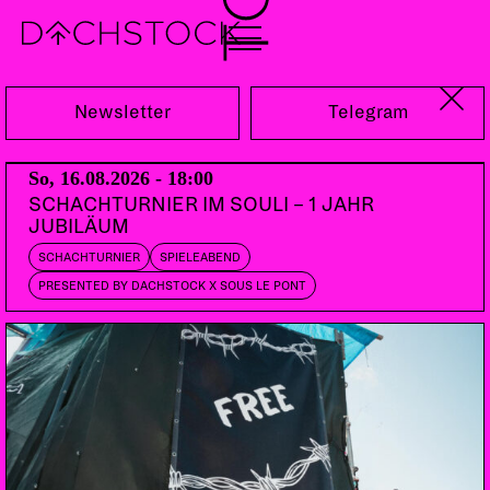
Mi, 08.05.2013
Newsletter
Telegram
So, 16.08.2026 - 18:00
SCHACHTURNIER IM SOULI – 1 JAHR
JUBILÄUM
SCHACHTURNIER
SPIELEABEND
PRESENTED BY DACHSTOCK X SOUS LE PONT
PABLOPOLAR
CH
DOORS:
21:00