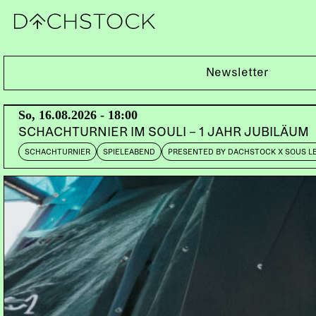
Fr, 09.05.2014
Newsletter
GEORGIA ANN MULDROW & DUDLEY PERKINS K
So, 16.08.2026 - 18:00
DOORS:
22:30
SCHACHTURNIER IM SOULI – 1 JAHR JUBILÄUM
SCHACHTURNIER
SPIELEABEND
PRESENTED BY DACHSTOCK X SOUS L