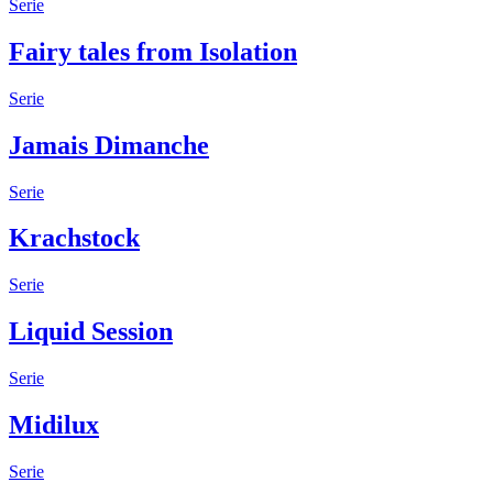
Serie
Fairy tales from Isolation
Serie
Jamais Dimanche
Serie
Krachstock
Serie
Liquid Session
Serie
Midilux
Serie