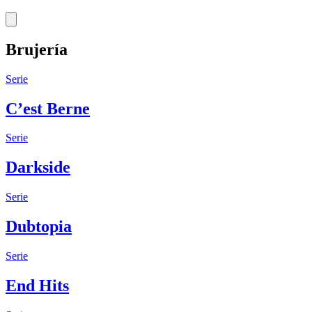
Brujería
Serie
C’est Berne
Serie
Darkside
Serie
Dubtopia
Serie
End Hits