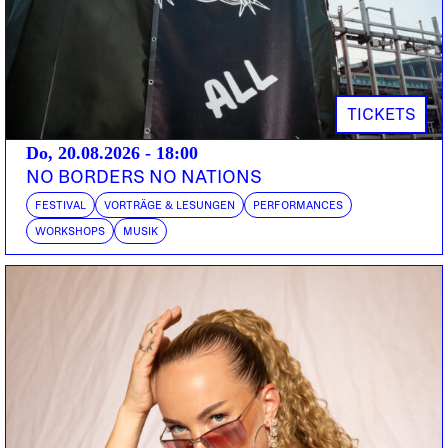
CH | IRASCIBLE MUSIC
SISSY FOX
DOORS:
21:00
ABENDKASSE:
27.-
Im Schatten ihrer Kolleginnen Sophie Hunger und
TICKETS
Anna Aaron ist EVELINN TROUBLE Trouble
Do, 20.08.2026 - 18:00
kontinuierlich gewachsen und hat sich längst nicht
NO BORDERS NO NATIONS
nur als begnadete Sängerin einen Namen gemacht,
FESTIVAL
VORTRÄGE & LESUNGEN
PERFORMANCES
sondern und vor allem auch zur talentierten
WORKSHOPS
MUSIK
Musikerin entwickelt. Mit dem im September
erscheinenden Album «Arrowhead» drückt sie
ihrem kräftigen Sound nochmals ihren ganz
eigenen Stempel auf. Eine mächtige Suite von
eindringlich packenden Gesängen, psychedelisch
hypnotischen Beats, grossem eklektischem Sound,
einlullenden Stimmen bis hin zu elektronischen
Klängen ist es geworden. Ein intensiver