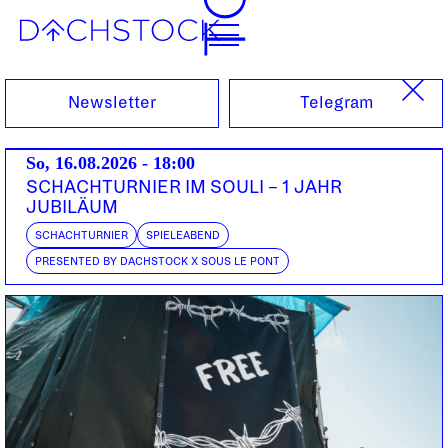
Fr, 02.10.2015
Newsletter
Telegram
So, 16.08.2026 - 18:00
SCHACHTURNIER IM SOULI – 1 JAHR
JUBILÄUM
SCHACHTURNIER
SPIELEABEND
PRESENTED BY DACHSTOCK X SOUS LE PONT
WOMEN WHO ROCK
EVELINN TROUBLE
CH | Bakara Music
CH
NADJA ZELA