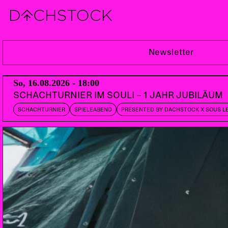
So, 02.12.2018
Newsletter
So, 16.08.2026 - 18:00
SCHACHTURNIER IM SOULI – 1 JAHR JUBILÄUM
SCHACHTURNIER
SPIELEABEND
PRESENTED BY DACHSTOCK X SOUS L