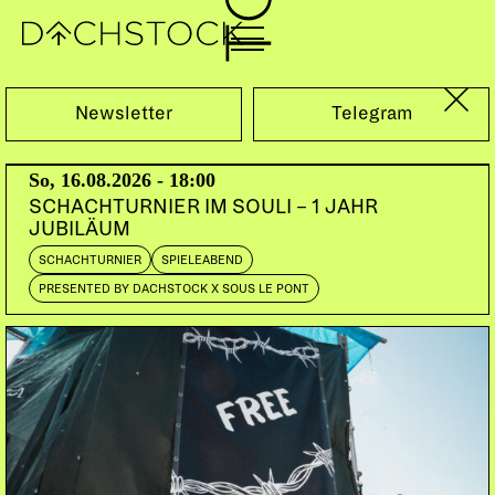
Di, 04.04.2017
Newsletter
Telegram
So, 16.08.2026 - 18:00
SCHACHTURNIER IM SOULI – 1 JAHR
JUBILÄUM
SCHACHTURNIER
SPIELEABEND
PRESENTED BY DACHSTOCK X SOUS LE PONT
BEE-FLAT & DACHSTOCK PRESENTS
SEUN KUTI & EGYPT 80
LAO, NGA | Sony
Music Masterworks