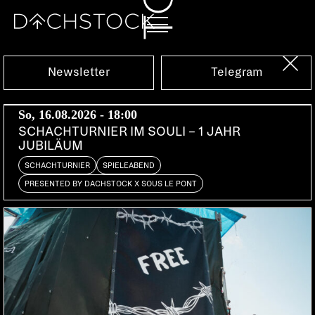
Sa, 06.05.2017
Newsletter
Telegram
So, 16.08.2026 - 18:00
SCHACHTURNIER IM SOULI – 1 JAHR
JUBILÄUM
SCHACHTURNIER
SPIELEABEND
PRESENTED BY DACHSTOCK X SOUS LE PONT
SCHEIBENKLEISTER
REY & KJAVIK
DE | Ritter Butzke, KATERMUKKE, RKJVK
LEE VAN DOWSKI
CH | Mobilee, Cocoon, Bedrock