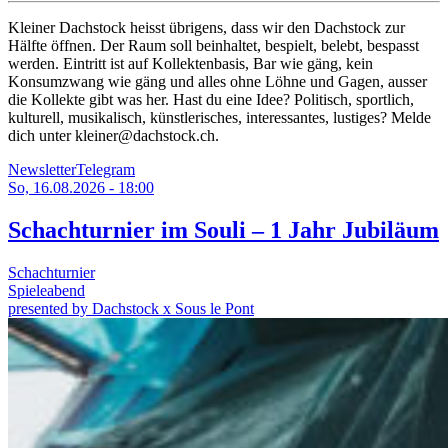
Kleiner Dachstock heisst übrigens, dass wir den Dachstock zur
Hälfte öffnen. Der Raum soll beinhaltet, bespielt, belebt, bespasst
werden. Eintritt ist auf Kollektenbasis, Bar wie gäng, kein
Konsumzwang wie gäng und alles ohne Löhne und Gagen, ausser
die Kollekte gibt was her. Hast du eine Idee? Politisch, sportlich,
kulturell, musikalisch, künstlerisches, interessantes, lustiges? Melde
dich unter kleiner@dachstock.ch.
Newsletter
Telegram
So, 16.08.2026 - 18:00
Schachturnier im Souli – 1 Jahr Jubiläum
Schachturnier
Spieleabend
presented by Dachstock x Sous le Pont