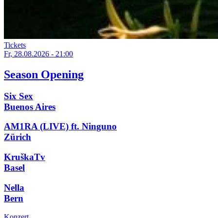
Tickets
Fr, 28.08.2026 - 21:00
Season Opening
Six Sex
Buenos Aires
AM1RA (LIVE) ft. Ninguno
Zürich
KruškaTv
Basel
Nella
Bern
Konzert