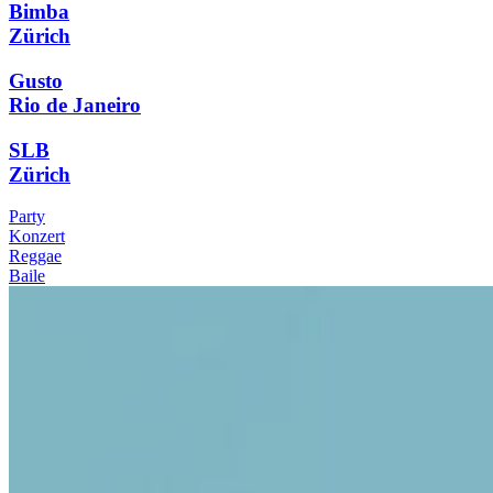
Bimba
Zürich
Gusto
Rio de Janeiro
SLB
Zürich
Party
Konzert
Reggae
Baile