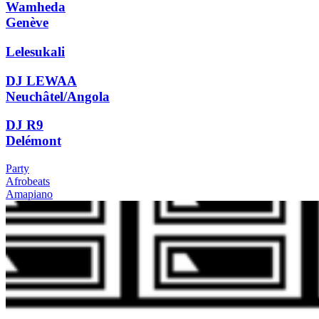
Wamheda
Genève
Lelesukali
DJ LEWAA
Neuchâtel/Angola
DJ R9
Delémont
Party
Afrobeats
Amapiano