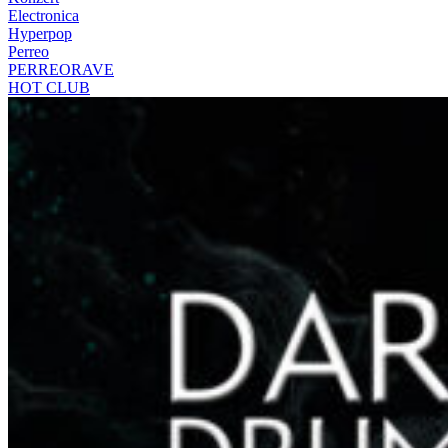
Electronica
Hyperpop
Perreo
PERREORAVE
HOT CLUB