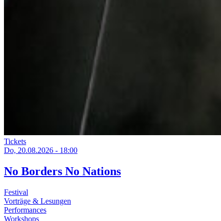
Tickets
Do, 20.08.2026 - 18:00
No Borders No Nations
Festival
Vorträge & Lesungen
Performances
Workshops