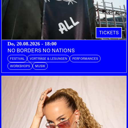
Bern | PTTP
STRONG LEGS
DOORS:
VORVERKAUF:
ABENDKASSE:
21:00
PETZI.CH
30.-
TICKETS
GMF, seit 1993 Wegbereiter des heimischen Funks,
Do, 20.08.2026 - 18:00
vereinigen sich nach längerer Pause wieder mit
NO BORDERS NO NATIONS
ihrem Bandgründer-, Leader und Saxophonist
FESTIVAL
VORTRÄGE & LESUNGEN
PERFORMANCES
Daniel «Bean» Bohnenblust und veröffentlichten
WORKSHOPS
MUSIK
2017 ein neues Album, das allenthalben als ihr
Bestes bezeichnet wird. Wieder nahezu in
Urformation unterwegs, ist die Combo live schwer
zu übertreffen… Nach zwei Dekaden, 1000 Gigs
und unzähligen Alben sind GRAND MOTHER’S
FUNCK mit allen Wassern gewaschen, wenn es um
Konzerte geht. Locker und lässig hingeblätterte
Funk & Soul Grooves, mit fettem Sound (HM Buff)