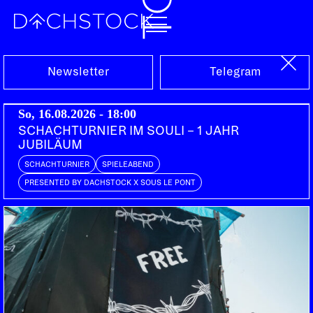
Sa, 07.04.2018
Newsletter
Telegram
So, 16.08.2026 - 18:00
SCHACHTURNIER IM SOULI – 1 JAHR
JUBILÄUM
SCHACHTURNIER
SPIELEABEND
PRESENTED BY DACHSTOCK X SOUS LE PONT
GRAND MOTHER'S FUNCK
Bern
Bern
FRISCHE FISCHE FUNK
Bern | Funky Mosquito Productions
DJ FUNKY MOSQUITO