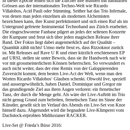
In dieser Epoche teilten sich die Zürcher ihre Bühnen mit namhaften
Grössen aus der internationalen Techno-Welt wie Ricardo
Villalobos, Acid Pauli oder Stimming. Seither hat das Trio Infernale,
von denen man jeden einzelnen als modernen Alchemisten
bezeichnen kann, ihre Kunst perfektioniert und sich einen Ruf als im
Untergrund gefeierte Instrumental Technoband aus Zürich erarbeitet.
Die eingeschworene Fanbase pilgert an jedes der seltenen Konzerte
der Kumpane und freut sich über jeden magischen Release ihrer
Band. Der Fokus liegt dabei augenmerklich auf der Qualität –
Quantität zählt nichts! Umso mehr freut es, dass Rizzoknor zurück
ist. Mit Releases auf Rave U R und einer kürzlich erschienenen EP
auf URSL stellen sie unter Beweis, dass sie ihr Handwerk nach wie
vor mit grossmeisterlichem Können beherrschen. So verwundert es
auch nicht weiter, dass der eine Remix von der Galoppierenden
Zuversicht kommt, dem besten Live-Act der Welt, wenn man den
Worten Ricardo Villalobos‘ Glauben schenkt. Obwohl live, speziell
und aussergewöhnlich, haben Daniel, Dominique und Gregor nie
das grundlegende Ziel aus ihren Augen verloren: ein frenetischer
Tanz, der durch die Menge geht. Als wäre der Live-Auftritt im Trio
nicht genug Grund zum befreiten, frenetischen Tanz im Sinne der
Künstler, gesellt sich im Verlauf des Abends ein Live-Set von Knor
himself dazu. Abgerundet wird die begnadete Live-Klimperei vom
Dachstock-erprobten Midiluxianer RACKER.
Live-Set @ Frieda’s Büxe 2016: