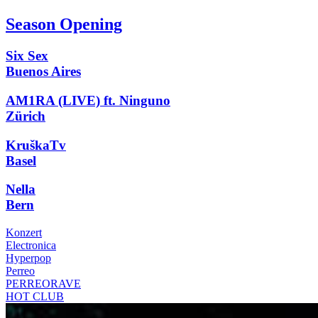
Season Opening
Six Sex
Buenos Aires
AM1RA (LIVE) ft. Ninguno
Zürich
KruškaTv
Basel
Nella
Bern
Konzert
Electronica
Hyperpop
Perreo
PERREORAVE
HOT CLUB