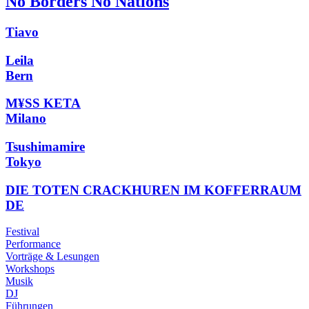
No Borders No Nations
Tiavo
Leila
Bern
M¥SS KETA
Milano
Tsushimamire
Tokyo
DIE TOTEN CRACKHUREN IM KOFFERRAUM
DE
Festival
Performance
Vorträge & Lesungen
Workshops
Musik
DJ
Führungen