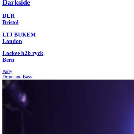
Darkside
DLR
Bristol
LTJ BUKEM
London
Lockee b2b ryck
Bern
Party
Drum and Bass