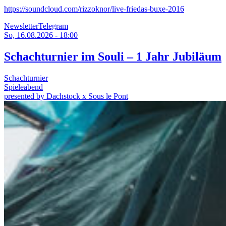
https://soundcloud.com/rizzoknor/live-friedas-buxe-2016
Newsletter
Telegram
So, 16.08.2026 - 18:00
Schachturnier im Souli – 1 Jahr Jubiläum
Schachturnier
Spieleabend
presented by Dachstock x Sous le Pont