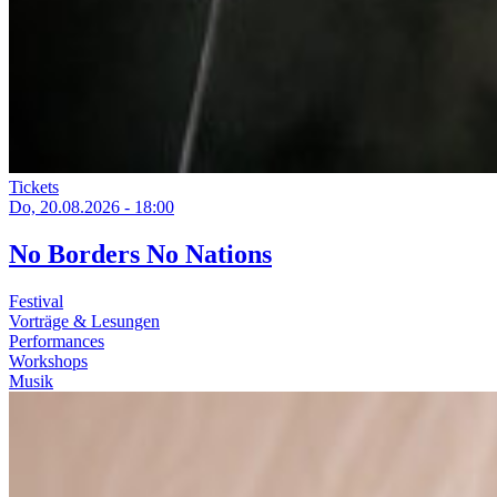
Tickets
Do, 20.08.2026 - 18:00
No Borders No Nations
Festival
Vorträge & Lesungen
Performances
Workshops
Musik