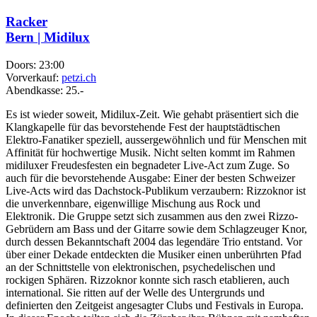
Racker
Bern | Midilux
Doors:
23:00
Vorverkauf:
petzi.ch
Abendkasse:
25.-
Es ist wieder soweit, Midilux-Zeit. Wie gehabt präsentiert sich die
Klangkapelle für das bevorstehende Fest der hauptstädtischen
Elektro-Fanatiker speziell, aussergewöhnlich und für Menschen mit
Affinität für hochwertige Musik. Nicht selten kommt im Rahmen
midiluxer Freudesfesten ein begnadeter Live-Act zum Zuge. So
auch für die bevorstehende Ausgabe: Einer der besten Schweizer
Live-Acts wird das Dachstock-Publikum verzaubern: Rizzoknor ist
die unverkennbare, eigenwillige Mischung aus Rock und
Elektronik. Die Gruppe setzt sich zusammen aus den zwei Rizzo-
Gebrüdern am Bass und der Gitarre sowie dem Schlagzeuger Knor,
durch dessen Bekanntschaft 2004 das legendäre Trio entstand. Vor
über einer Dekade entdeckten die Musiker einen unberührten Pfad
an der Schnittstelle von elektronischen, psychedelischen und
rockigen Sphären. Rizzoknor konnte sich rasch etablieren, auch
international. Sie ritten auf der Welle des Untergrunds und
definierten den Zeitgeist angesagter Clubs und Festivals in Europa.