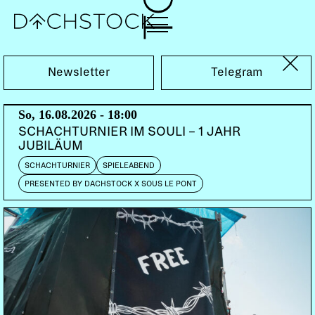
Sa, 11.06.2016
Newsletter
Telegram
So, 16.08.2026 - 18:00
SCHACHTURNIER IM SOULI – 1 JAHR
JUBILÄUM
SCHACHTURNIER
SPIELEABEND
PRESENTED BY DACHSTOCK X SOUS LE PONT
END HITS
DINOSAUR JR.
US | Jagjaguwar
F | Katatak
POUTRE