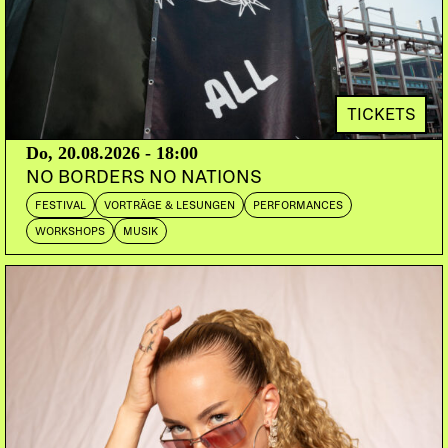
TICKETS
Do, 20.08.2026 - 18:00
NO BORDERS NO NATIONS
FESTIVAL
VORTRÄGE & LESUNGEN
PERFORMANCES
WORKSHOPS
MUSIK
AL PRIDE
Baden
ELLAS
Brugg
RAY DRMA
Zürich
DOORS:
VORVERKAUF:
ABENDKASSE:
20:00
PETZI.CH
26.-