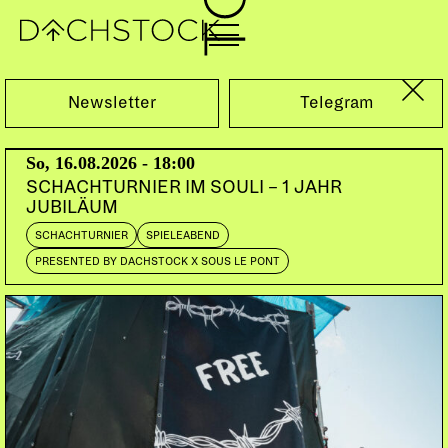
Sa, 11.09.2021
Newsletter
Telegram
So, 16.08.2026 - 18:00
SCHACHTURNIER IM SOULI – 1 JAHR
JUBILÄUM
SCHACHTURNIER
SPIELEABEND
PRESENTED BY DACHSTOCK X SOUS LE PONT