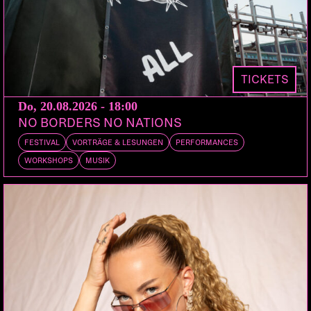
MIDAS 104
DE
Zürich | Q.U.M.
AUF DAUERWELLE
THEATER: „LA BARBIE AND THE
LOVERBOY“
DER FLOTTE DREIER
TICKETS
GEPLANTES NICHTSTUN
Do, 20.08.2026 - 18:00
DOORS:
VORVERKAUF:
ABENDKASSE:
NO BORDERS NO NATIONS
20:00
PETZI.CH
25.-
FESTIVAL
VORTRÄGE & LESUNGEN
PERFORMANCES
WORKSHOPS
MUSIK
Das Partydrogenaufkärungsangebot rave it safe
geht zusammen mit seinem treuesten Freund und
Helfer, dem Verein Aware Dance Culture, in die
dritte Runde der Save the Rave. Bereits zweimal
durfte die Partyreihe in Aktion treten und mit einem
bunten und freudevollen Programm für hoffentlich
unvergessliche Momente sorgen. Wir bleiben uns
treu und wollen auch bei diesem Mal den