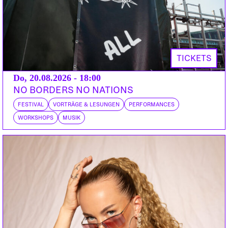
TICKETS
Do, 20.08.2026 - 18:00
NO BORDERS NO NATIONS
FESTIVAL
VORTRÄGE & LESUNGEN
PERFORMANCES
WORKSHOPS
MUSIK
BERMUDA DREIECK
NINA WACH
Bern | Töchter
MASTRA
Bern | Sirion Rec., Bons Vivants
DR. HABAKUK
CH | Festmacher
HERMAN
Bern | Kosmos
DOORS:
VORVERKAUF:
ABENDKASSE: