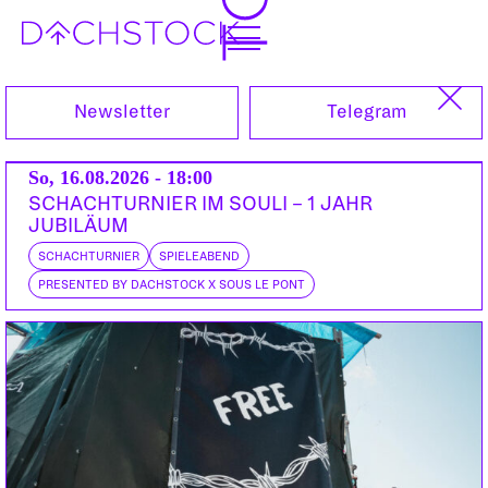
Sa, 14.09.2019
Newsletter
Telegram
So, 16.08.2026 - 18:00
SCHACHTURNIER IM SOULI – 1 JAHR
JUBILÄUM
SCHACHTURNIER
SPIELEABEND
PRESENTED BY DACHSTOCK X SOUS LE PONT