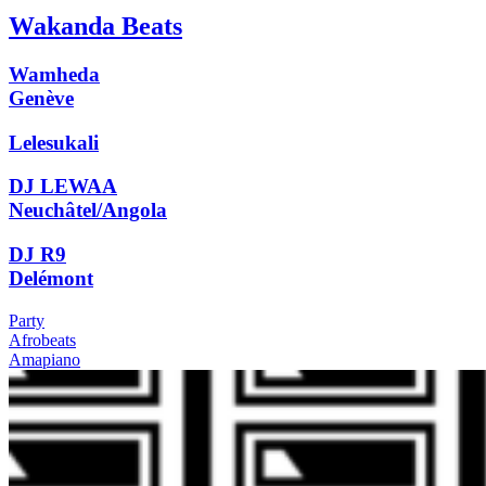
Wakanda Beats
Wamheda
Genève
Lelesukali
DJ LEWAA
Neuchâtel/Angola
DJ R9
Delémont
Party
Afrobeats
Amapiano