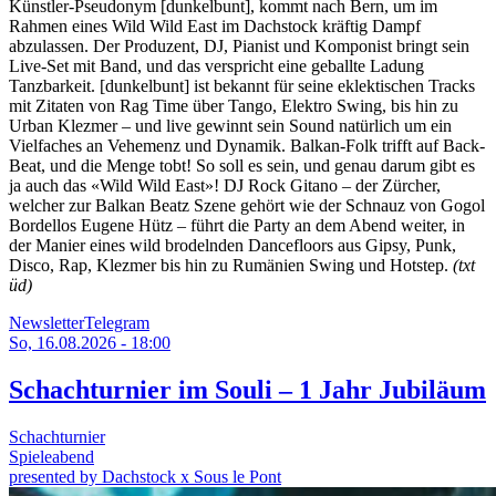
Künstler-Pseudonym [dunkelbunt], kommt nach Bern, um im
Rahmen eines Wild Wild East im Dachstock kräftig Dampf
abzulassen. Der Produzent, DJ, Pianist und Komponist bringt sein
Live-Set mit Band, und das verspricht eine geballte Ladung
Tanzbarkeit. [dunkelbunt] ist bekannt für seine eklektischen Tracks
mit Zitaten von Rag Time über Tango, Elektro Swing, bis hin zu
Urban Klezmer – und live gewinnt sein Sound natürlich um ein
Vielfaches an Vehemenz und Dynamik. Balkan-Folk trifft auf Back-
Beat, und die Menge tobt! So soll es sein, und genau darum gibt es
ja auch das «Wild Wild East»! DJ Rock Gitano – der Zürcher,
welcher zur Balkan Beatz Szene gehört wie der Schnauz von Gogol
Bordellos Eugene Hütz – führt die Party an dem Abend weiter, in
der Manier eines wild brodelnden Dancefloors aus Gipsy, Punk,
Disco, Rap, Klezmer bis hin zu Rumänien Swing und Hotstep.
(txt
üd)
Newsletter
Telegram
So, 16.08.2026 - 18:00
Schachturnier im Souli – 1 Jahr Jubiläum
Schachturnier
Spieleabend
presented by Dachstock x Sous le Pont