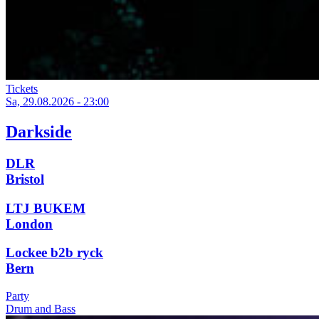
Tickets
Sa, 29.08.2026 - 23:00
Darkside
DLR
Bristol
LTJ BUKEM
London
Lockee b2b ryck
Bern
Party
Drum and Bass