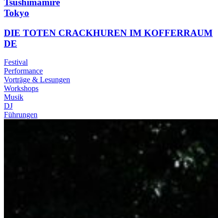
Tsushimamire
Tokyo
DIE TOTEN CRACKHUREN IM KOFFERRAUM
DE
Festival
Performance
Vorträge & Lesungen
Workshops
Musik
DJ
Führungen