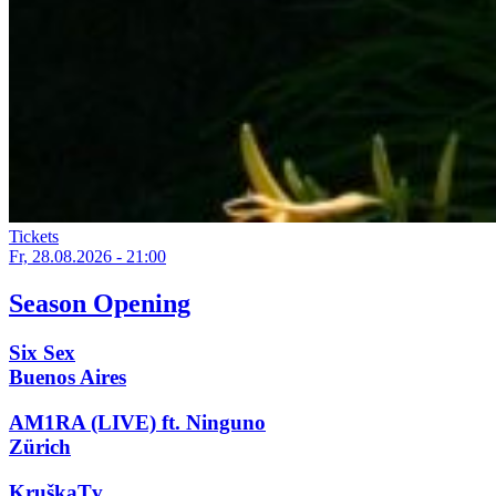
Tickets
Fr, 28.08.2026 - 21:00
Season Opening
Six Sex
Buenos Aires
AM1RA (LIVE) ft. Ninguno
Zürich
KruškaTv