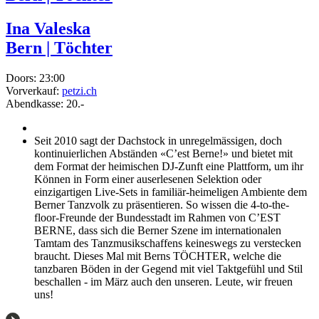
Ina Valeska
Bern | Töchter
Doors:
23:00
Vorverkauf:
petzi.ch
Abendkasse:
20.-
Seit 2010 sagt der Dachstock in unregelmässigen, doch
kontinuierlichen Abständen «C’est Berne!» und bietet mit
dem Format der heimischen DJ-Zunft eine Plattform, um ihr
Können in Form einer auserlesenen Selektion oder
einzigartigen Live-Sets in familiär-heimeligen Ambiente dem
Berner Tanzvolk zu präsentieren. So wissen die 4-to-the-
floor-Freunde der Bundesstadt im Rahmen von C’EST
BERNE, dass sich die Berner Szene im internationalen
Tamtam des Tanzmusikschaffens keineswegs zu verstecken
braucht. Dieses Mal mit Berns TÖCHTER, welche die
tanzbaren Böden in der Gegend mit viel Taktgefühl und Stil
beschallen ‑ im März auch den unseren. Leute, wir freuen
uns!