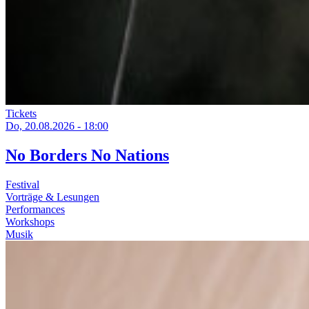
Tickets
Do, 20.08.2026 - 18:00
No Borders No Nations
Festival
Vorträge & Lesungen
Performances
Workshops
Musik