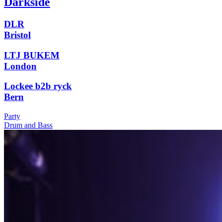
Darkside
DLR
Bristol
LTJ BUKEM
London
Lockee b2b ryck
Bern
Party
Drum and Bass