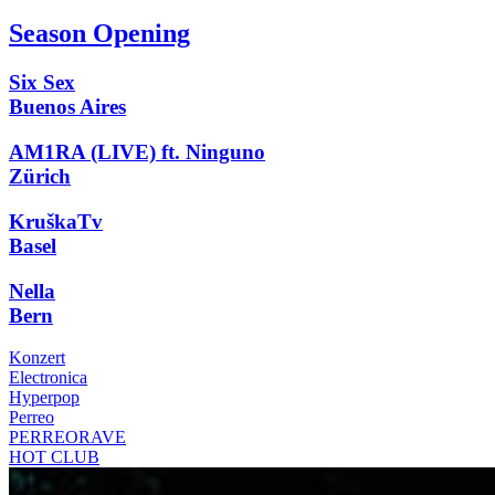
Season Opening
Six Sex
Buenos Aires
AM1RA (LIVE) ft. Ninguno
Zürich
KruškaTv
Basel
Nella
Bern
Konzert
Electronica
Hyperpop
Perreo
PERREORAVE
HOT CLUB