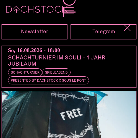
Sa, 22.08.2026
Newsletter
Telegram
So, 16.08.2026 - 18:00
SCHACHTURNIER IM SOULI – 1 JAHR
JUBILÄUM
SCHACHTURNIER
SPIELEABEND
PRESENTED BY DACHSTOCK X SOUS LE PONT
TICKETS
SCHÜTZENMATTE
FESTIVAL
PERFORMANCE
VORTRÄGE & LESUNGEN
WORKSHOPS
MUSIK
DJ
FÜHRUNGEN