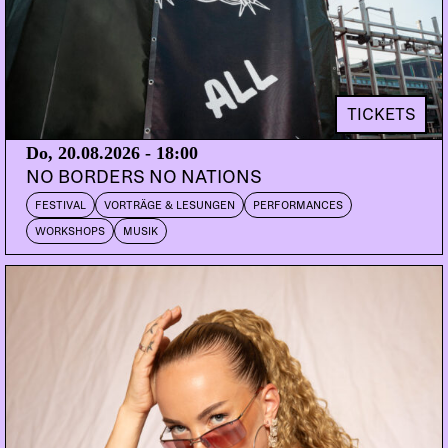
JAN PENARUBIA
CH | Offmind
DOORS:
23:00
ABENDKASSE:
23.-
TICKETS
Do, 20.08.2026 - 18:00
Es braucht mehr Typen mit Ecken und Kanten, klingt
NO BORDERS NO NATIONS
es vom Stammtisch der krisengeschüttelten Nation.
FESTIVAL
VORTRÄGE & LESUNGEN
PERFORMANCES
Nun, genau da kann der werte Dachstock Abhilfe
WORKSHOPS
MUSIK
verschaffen. Zum bereits vierten Mal lädt dieser
nämlich zum bindenden SCHEIBENKLEISTER und
hat den wohl kantigsten aller Kerle aus der
dänischen Nussecke geholt: KANT, der kreative
Tanzmusikant von der Nordsee, weiss wie man
fliessend seelengeschwängerte Stimmen,
pulsierende Tieffrequenzen und aneckende
Schlaginstrumente aneinander schmiegt, und dabei