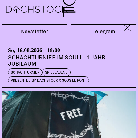
Fr, 23.01.2015
Newsletter
Telegram
So, 16.08.2026 - 18:00
SCHACHTURNIER IM SOULI – 1 JAHR
JUBILÄUM
SCHACHTURNIER
SPIELEABEND
PRESENTED BY DACHSTOCK X SOUS LE PONT
SCHEIBENKLEISTER
KANT
DK | Suara, Kitball
ION LUDWIG LIVE
NL | UGold, Trelik, Leeuwarden