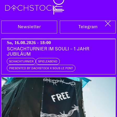
Sa, 24.01.2015
Newsletter
Telegram
So, 16.08.2026 - 18:00
SCHACHTURNIER IM SOULI – 1 JAHR
JUBILÄUM
SCHACHTURNIER
SPIELEABEND
PRESENTED BY DACHSTOCK X SOUS LE PONT
TOUR DE LORRAINE
TOMAZOBI
CH | Endorphin Entertainment, Universal Music
LOS FASTIDIOS
IT | Mad Butcher Rec, Kob Records