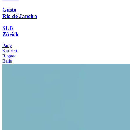
Gusto
Rio de Janeiro
SLB
Zürich
Party
Konzert
Reggae
Baile