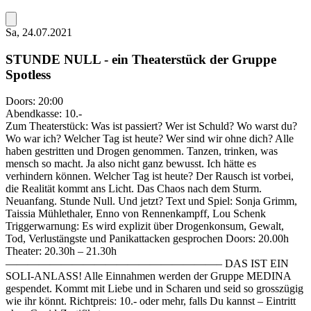
Sa, 24.07.2021
STUNDE NULL - ein Theaterstück der Gruppe
Spotless
Doors:
20:00
Abendkasse:
10.-
Zum Theaterstück: Was ist passiert? Wer ist Schuld? Wo warst du?
Wo war ich? Welcher Tag ist heute? Wer sind wir ohne dich? Alle
haben gestritten und Drogen genommen. Tanzen, trinken, was
mensch so macht. Ja also nicht ganz bewusst. Ich hätte es
verhindern können. Welcher Tag ist heute? Der Rausch ist vorbei,
die Realität kommt ans Licht. Das Chaos nach dem Sturm.
Neuanfang. Stunde Null. Und jetzt? Text und Spiel: Sonja Grimm,
Taissia Mühlethaler, Enno von Rennenkampff, Lou Schenk
Triggerwarnung: Es wird explizit über Drogenkonsum, Gewalt,
Tod, Verlustängste und Panikattacken gesprochen Doors: 20.00h
Theater: 20.30h – 21.30h
———————————————————– DAS IST EIN
SOLI-ANLASS! Alle Einnahmen werden der Gruppe MEDINA
gespendet. Kommt mit Liebe und in Scharen und seid so grosszügig
wie ihr könnt. Richtpreis: 10.- oder mehr, falls Du kannst – Eintritt