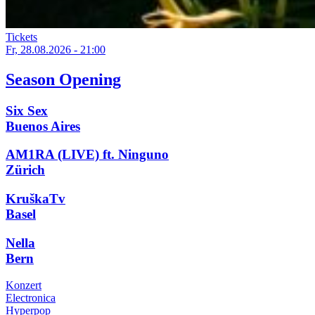
Tickets
Fr, 28.08.2026 - 21:00
Season Opening
Six Sex
Buenos Aires
AM1RA (LIVE) ft. Ninguno
Zürich
KruškaTv
Basel
Nella
Bern
Konzert
Electronica
Hyperpop