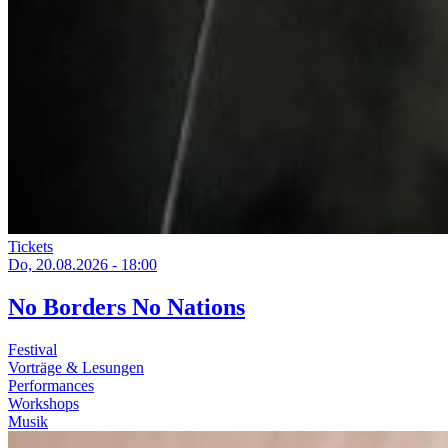
Tickets
Do, 20.08.2026 - 18:00
No Borders No Nations
Festival
Vorträge & Lesungen
Performances
Workshops
Musik