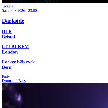
Tickets
Sa, 29.08.2026 - 23:00
Darkside
DLR
Bristol
LTJ BUKEM
London
Lockee b2b ryck
Bern
Party
Drum and Bass