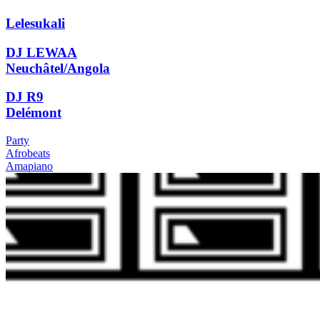
Lelesukali
DJ LEWAA
Neuchâtel/Angola
DJ R9
Delémont
Party
Afrobeats
Amapiano