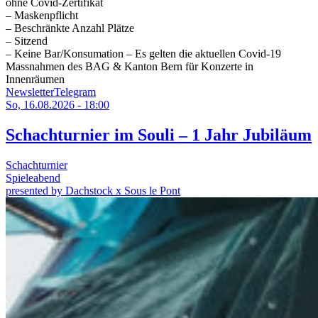
ohne Covid-Zertifikat
– Maskenpflicht
– Beschränkte Anzahl Plätze
– Sitzend
– Keine Bar/Konsumation – Es gelten die aktuellen Covid-19
Massnahmen des BAG & Kanton Bern für Konzerte in
Innenräumen
Newsletter
Telegram
So, 16.08.2026 - 18:00
Schachturnier im Souli – 1 Jahr Jubiläum
Schachturnier
Spieleabend
presented by Dachstock x Sous le Pont