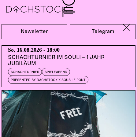
Sa, 24.10.2026
Newsletter
Telegram
REITSCHULE FEST
So, 16.08.2026 - 18:00
DOORS:
20:00
SCHACHTURNIER IM SOULI – 1 JAHR
JUBILÄUM
SCHACHTURNIER
SPIELEABEND
PRESENTED BY DACHSTOCK X SOUS LE PONT