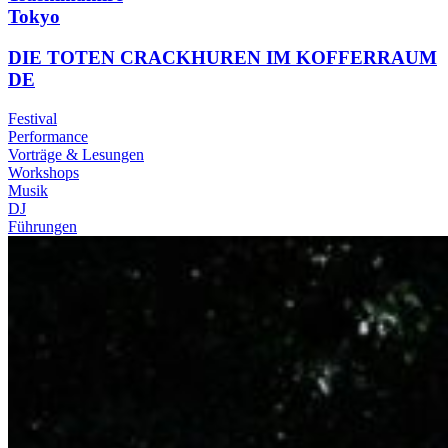
Tokyo
DIE TOTEN CRACKHUREN IM KOFFERRAUM
DE
Festival
Performance
Vorträge & Lesungen
Workshops
Musik
DJ
Führungen