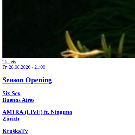
Tickets
Fr, 28.08.2026 - 21:00
Season Opening
Six Sex
Buenos Aires
AM1RA (LIVE) ft. Ninguno
Zürich
KruškaTv