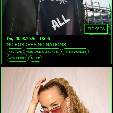
DEEJAY MF
KONFRONT.AUDIO
Bern | Disturbed, Dysfunk Records
Genf | Loccomotion, argentsale
ANDRE & OLIV
Bern | Silent Extent
TONI B
Bern | Famili Business
NICKY F
TICKETS
DOORS:
VORVERKAUF:
ABENDKASSE:
Do, 20.08.2026 - 18:00
23:00
PETZI.CH
20.-
NO BORDERS NO NATIONS
FESTIVAL
VORTRÄGE & LESUNGEN
PERFORMANCES
Zum Auftakt der neuen Clubsaison präsentiert die
WORKSHOPS
MUSIK
LOCAL DARKSIDE ein auserlesenes Line-up aus
Berner und Schweizer DJs, die das ganze
Drum&Bass-Spektrum zum Besten geben werden.
Der Drum&Bass-Pionier und Darkside-Resident
DEEJAYMF widmet sich seit 1992 den Breakbeats
und Subbässen. TONI B gehört ebenfalls zur ersten
DJ-Generation und hat im Lauf seiner Karriere die
wichtigsten Raves mit seinen energetischen Mixes