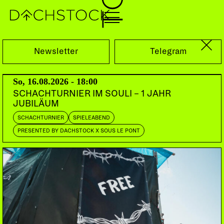
Sa, 28.01.2023
Newsletter
Telegram
So, 16.08.2026 - 18:00
SCHACHTURNIER IM SOULI – 1 JAHR
JUBILÄUM
SCHACHTURNIER
SPIELEABEND
PRESENTED BY DACHSTOCK X SOUS LE PONT