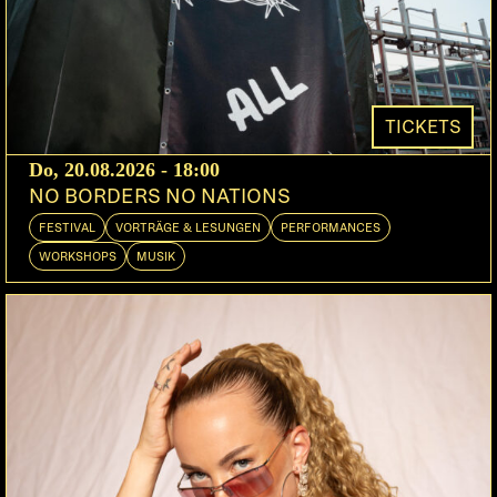
destruktivstes Projekt.
In seiner Biographie (kknull.com) als
improvisierendes Rock-Trio bezeichnet, liegen bei
der Musik, wie sie das Debut «Killsonic Action»
TICKETS
(1984) auf dem deutschen Dossier-Label
Do, 20.08.2026 - 18:00
dokumentiert, Begriffe wie post-industrielles
NO BORDERS NO NATIONS
Chaos, post-apokalyptischer Doom, Grenzerfahrung
FESTIVAL
VORTRÄGE & LESUNGEN
PERFORMANCES
der dritten Art auf der Hand.
WORKSHOPS
MUSIK
Ein Festival in St. Petersburg hat A.N.P. für einen
Auftritt eingeladen, weshalb Null, entsprechend
seiner Entwicklung, eine neue Version des Projekts
mit Seijiro Murayama, dem Original-Drummer von
Keiji Hainos weit über Japan hinaus
einflussreichem Trio Fushitsusha, begründet hat.