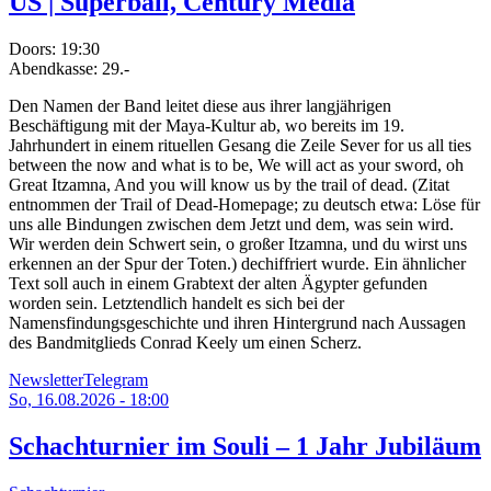
US | Superball, Century Media
Doors:
19:30
Abendkasse:
29.-
Den Namen der Band leitet diese aus ihrer langjährigen
Beschäftigung mit der Maya-Kultur ab, wo bereits im 19.
Jahrhundert in einem rituellen Gesang die Zeile Sever for us all ties
between the now and what is to be, We will act as your sword, oh
Great Itzamna, And you will know us by the trail of dead. (Zitat
entnommen der Trail of Dead-Homepage; zu deutsch etwa: Löse für
uns alle Bindungen zwischen dem Jetzt und dem, was sein wird.
Wir werden dein Schwert sein, o großer Itzamna, und du wirst uns
erkennen an der Spur der Toten.) dechiffriert wurde. Ein ähnlicher
Text soll auch in einem Grabtext der alten Ägypter gefunden
worden sein. Letztendlich handelt es sich bei der
Namensfindungsgeschichte und ihren Hintergrund nach Aussagen
des Bandmitglieds Conrad Keely um einen Scherz.
Newsletter
Telegram
So, 16.08.2026 - 18:00
Schachturnier im Souli – 1 Jahr Jubiläum