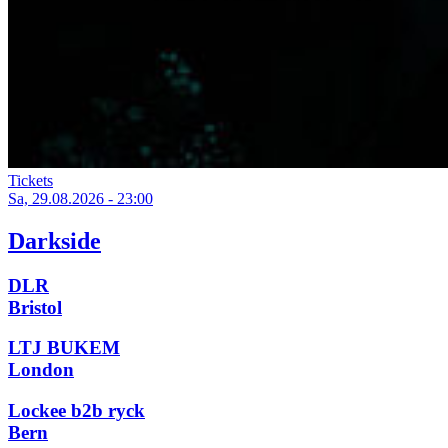
Tickets
Sa, 29.08.2026 - 23:00
Darkside
DLR
Bristol
LTJ BUKEM
London
Lockee b2b ryck
Bern