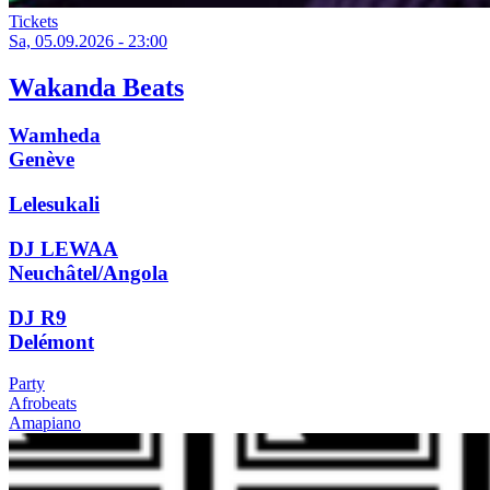
Tickets
Sa, 05.09.2026 - 23:00
Wakanda Beats
Wamheda
Genève
Lelesukali
DJ LEWAA
Neuchâtel/Angola
DJ R9
Delémont
Party
Afrobeats
Amapiano