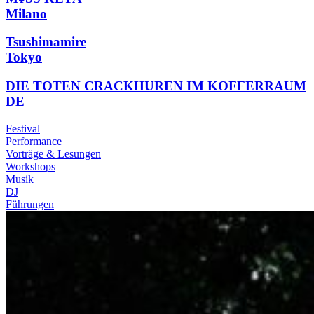
Milano
Tsushimamire
Tokyo
DIE TOTEN CRACKHUREN IM KOFFERRAUM
DE
Festival
Performance
Vorträge & Lesungen
Workshops
Musik
DJ
Führungen