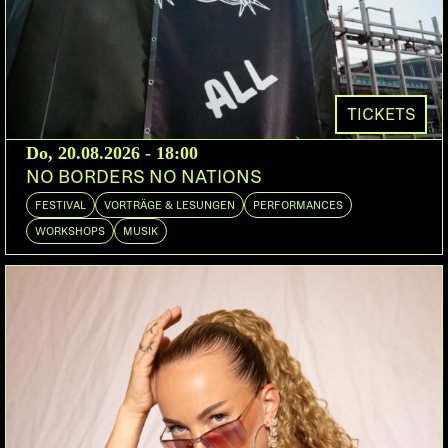
Angezogen vom DIY-Credo der frühen
Punkbewegung, begann er die Bühne zwischen
Punkkonzerten zu stürmen, seine ersten Gedichte
und Lieder zum Besten zu geben, was ihm sofort
breite Aufmerksamkeit bescherte. Mit einem
TICKETS
Dolmetscher-Diplom in der Tasche, arbeitete er
Do, 20.08.2026 - 18:00
während elf Monaten als Übersetzer an der Börse
NO BORDERS NO NATIONS
— wie er stolz erklärt sein einziger regulärer Job
FESTIVAL
VORTRÄGE & LESUNGEN
PERFORMANCES
bis anhin, «and it sucked!» —, woher auch sein
WORKSHOPS
MUSIK
seltsamer Name für einen kommunistischen
Poeten, Liedermacher, Musiker und Satiriker
stammt, als der er sich seither seinen
Lebensunterhalt verdient.
Als wären der scheinbaren Widersprüche nicht
genug, ist er auch erklärter Fussbalfan, und hat sich
als solcher kräftig gewehrt, als ein Spekulant