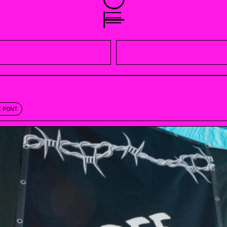
Z
E PONT