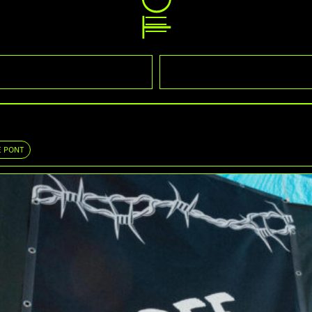
Z
E PONT