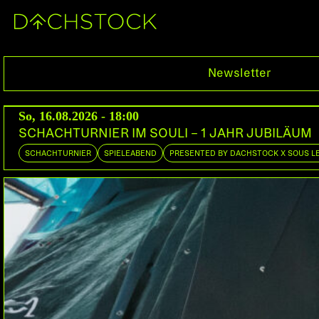
Fr, 21.03.2003
Newsletter
BEE-FLAT PRESENTS: FUTURE SOUNDS OF JAZ
So, 16.08.2026 - 18:00
DOORS:
22:30
SCHACHTURNIER IM SOULI – 1 JAHR JUBILÄUM
SCHACHTURNIER
SPIELEABEND
PRESENTED BY DACHSTOCK X SOUS L