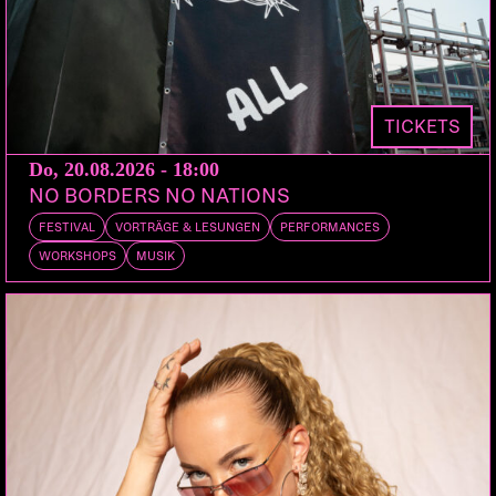
Charakteristisch für das Band-Output, welches
mittlerweile aus 5 Veröffentlichungen besteht,
zuletzt dem Album «Altrastrata» für Chris Cutler’s
ReR-Label, zuvor Alben auf dem Cuneiform-Label,
TICKETS
ist die Verbindung von komponierter und
Do, 20.08.2026 - 18:00
improvisierter Musik, oszillierend zwischen Jazz,
NO BORDERS NO NATIONS
Rock und Avant-Garde, mit komplexen
FESTIVAL
VORTRÄGE & LESUNGEN
PERFORMANCES
rhythmischen Strukturen, chromatischen
WORKSHOPS
MUSIK
Kontrapunkten, und atonalen Improvisationen, zu
welchen bisher Leute wie Tim Hodkinson, Jim
Meneses, Dave Kerman oder das Mondriaan String
Ensemble etc. beigetragen haben.
Mit der Stimme von Saadet Türküz wird dem
vertrackten Sound der Gruppe noch ein gewisser
Ethno-Touch verliehen werden.