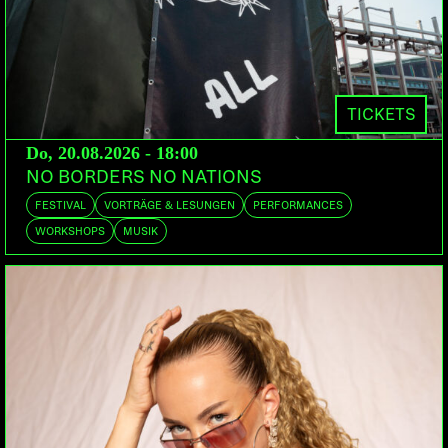
THE SHIT
CH/US | Subversiv Records
TRASHY LULLABIES
CH
TROTTLES OF THE DEAD
DOORS:
22:00
TICKETS
Do, 20.08.2026 - 18:00
Bern bringt seit Jahren grossartige Rockbands
NO BORDERS NO NATIONS
hervor- dies kann an diesem Berner-Rock Freitag
FESTIVAL
VORTRÄGE & LESUNGEN
PERFORMANCES
mal wieder am eigenen Ohr und Leib erfahren
WORKSHOPS
MUSIK
werden.
Shake your bones, bang your head, rock till you
drop… with:
Dead Bunny: Die drei Herren haben sich mit den
Luzerner Soundscape (Rock, Alternative) und den
Berner Go Go Ghouls (60′ Rock) ihre Sporen
abverdient und betraten Anfang 2011 mit einer