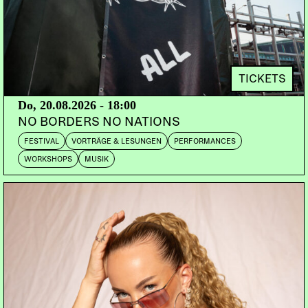
DA SIGN & THE OPPOSITE
AreYouVeda/Alps
CH
MANI PORNO
CH | Chlyklass, Sound Service
BAZE AKA BROCCOLI
CH
AREYOUVEDA DJ TEAM
TICKETS
DOORS:
22:00
Do, 20.08.2026 - 18:00
NO BORDERS NO NATIONS
Mit dem Song ”Slow Down Take It Easy”zur
FESTIVAL
VORTRÄGE & LESUNGEN
PERFORMANCES
gleichnamigen Entschleunigungs-Engel-Kampagne
WORKSHOPS
MUSIK
ist “Da Sign & The Opposite” momentan in aller
Munde und surft über den Schweizer Äther. Nun
taufen die jungen Herren das lang ersehnte Debut
Album ”We Sell You Tits & Glory”. Live wird das
Motto wohl eher das Gegenteil von “Slow Down”
sein. Denn wer die Band kennt, weiss dass ”Da
Sign & The Opposite” mit ihrem elektronischen
Cyber Rock für eine erfrischend mitreissende