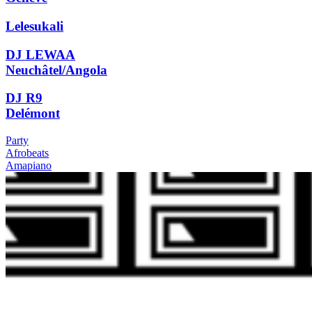
Lelesukali
DJ LEWAA
Neuchâtel/Angola
DJ R9
Delémont
Party
Afrobeats
Amapiano