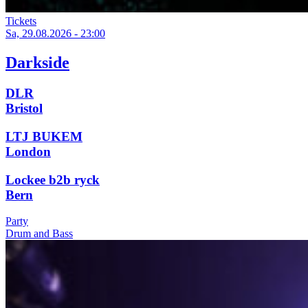
Tickets
Sa, 29.08.2026 - 23:00
Darkside
DLR
Bristol
LTJ BUKEM
London
Lockee b2b ryck
Bern
Party
Drum and Bass