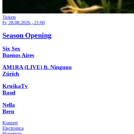
Tickets
Fr, 28.08.2026 - 21:00
Season Opening
Six Sex
Buenos Aires
AM1RA (LIVE) ft. Ninguno
Zürich
KruškaTv
Basel
Nella
Bern
Konzert
Electronica
Hyperpop