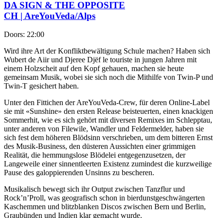
DA SIGN & THE OPPOSITE
CH | AreYouVeda/Alps
Doors:
22:00
Wird ihre Art der Konfliktbewältigung Schule machen? Haben sich
Wubert de Aiir und Djeree Djëf le touriste in jungen Jahren mit
einem Holzscheit auf den Kopf gehauen, machen sie heute
gemeinsam Musik, wobei sie sich noch die Mithilfe von Twin-P und
Twin-T gesichert haben.
Unter den Fittichen der AreYouVeda-Crew, für deren Online-Label
sie mit «Sunshine» den ersten Release beisteuerten, einen knackigen
Sommerhit, wie es sich gehört mit diversen Remixes im Schlepptau,
unter anderen von Filewile, Wandler und Feldermelder, haben sie
sich fest dem höheren Blödsinn verschrieben, um dem bitteren Ernst
des Musik-Business, den düsteren Aussichten einer grimmigen
Realität, die hemmungslose Blödelei entgegenzusetzen, der
Langeweile einer sinnentleerten Existenz zumindest die kurzweilige
Pause des galoppierenden Unsinns zu bescheren.
Musikalisch bewegt sich ihr Output zwischen Tanzflur und
Rock’n’Proll, was geografisch schon in bierdunstgeschwängerten
Kaschemmen und blitzblanken Discos zwischen Bern und Berlin,
Graubünden und Indien klar gemacht wurde.