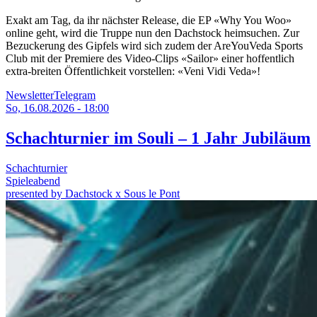
Exakt am Tag, da ihr nächster Release, die EP «Why You Woo»
online geht, wird die Truppe nun den Dachstock heimsuchen. Zur
Bezuckerung des Gipfels wird sich zudem der AreYouVeda Sports
Club mit der Premiere des Video-Clips «Sailor» einer hoffentlich
extra-breiten Öffentlichkeit vorstellen: «Veni Vidi Veda»!
Newsletter
Telegram
So, 16.08.2026 - 18:00
Schachturnier im Souli – 1 Jahr Jubiläum
Schachturnier
Spieleabend
presented by Dachstock x Sous le Pont