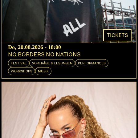
Bern | UTM, United Tribes Berne, Drum FM
DEEJAY MF
DOORS:
22:00
Seit Facs 2002 mit B-Key ein Drum’n’Bass-Gewitter
TICKETS
im Dachstock entlud, damals noch präsentiert von
Do, 20.08.2026 - 18:00
G3, wurde nicht nur das Veranstaltungslabel zu
NO BORDERS NO NATIONS
Dachstock Darkside gewandelt:
FESTIVAL
VORTRÄGE & LESUNGEN
PERFORMANCES
WORKSHOPS
MUSIK
Eine ganze Reihe neuer Werke hat Facs nicht nur
auf seinem Biotic-Label herausgebracht, mit B-Key
auf den von beiden geführten XXX-Recordings, um
Zusammenarbeiten mit Dylan, Scythe und VCA
erweitert, wird Facs mit frischen Tunes aufwarten,
mit Co-Veranstalter VCA und weiteren Local Heroes
diese Drum’n’Bass-Nacht zu bestreiten, dem Namen
«Darkside» alle Ehre erweisend