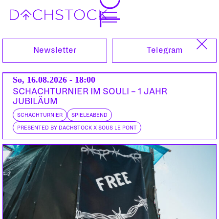
Sa, 11.11.2006
Newsletter
Telegram
So, 16.08.2026 - 18:00
SCHACHTURNIER IM SOULI – 1 JAHR
JUBILÄUM
SCHACHTURNIER
SPIELEABEND
PRESENTED BY DACHSTOCK X SOUS LE PONT
DARKSIDE
PSIDREAM
CA | Nightfall, Red Light, Cymbalism, Renegade Hardware, 1210, Dogs On
Acid