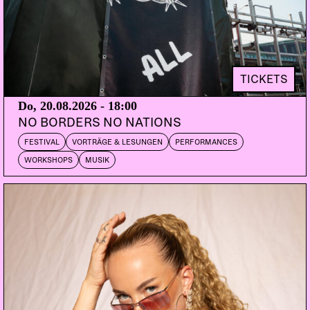
DISKOQUAKE
RADIOCLIT
UK/SWE | Mental Groove
ROUND TABLE KNIGHTS
CH | Defected,
Exploited, Jackmode, Made to Play
TICKETS
DOORS:
23:00
Do, 20.08.2026 - 18:00
NO BORDERS NO NATIONS
Radioclit ist das derzeit heißeste Sound System
FESTIVAL
VORTRÄGE & LESUNGEN
PERFORMANCES
und Produktionsteam aus London! In den letzten
WORKSHOPS
MUSIK
Jahren ist das Duo Johan Karlberg (Stacs of
Stamina) und Etienne Tron aus dem neuen Global
Underground um M.I.A., Bonde Do Role, Diplo und
Edbanger aufgestiegen. Sie haben denn auch für
Santogold und M.I.A. produziert. Nennt es
Ghettopop, Bongo Dance, Tropcial World Clash
oder die größte Block Party ever. In ihren
Clubnächten spielen sie Baltimore Club, Baile Funk