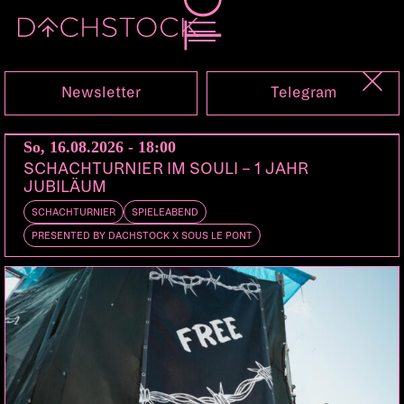
Sa, 15.12.2001
Newsletter
Telegram
ELECTRO_SHOX.EXTENDED
So, 16.08.2026 - 18:00
DOORS:
22:30
SCHACHTURNIER IM SOULI – 1 JAHR
JUBILÄUM
SCHACHTURNIER
SPIELEABEND
feat dj’s
PRESENTED BY DACHSTOCK X SOUS LE PONT
– ramax
– selectah J
– SMAT
– SWo
special guest: