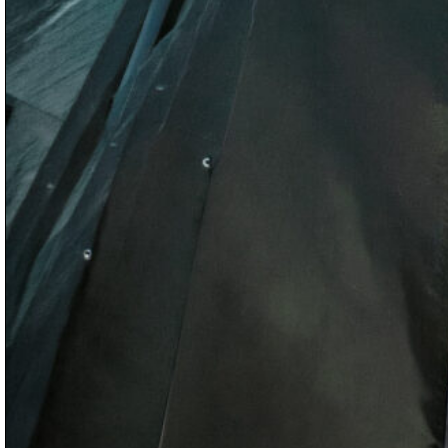
BR | BoysNoize Records, MixHell Recordings