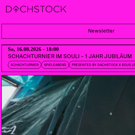
Sa, 01.02.2014
Newsletter
So, 16.08.2026 - 18:00
SCHACHTURNIER IM SOULI – 1 JAHR JUBILÄUM
SCHACHTURNIER
SPIELEABEND
PRESENTED BY DACHSTOCK X SOUS L