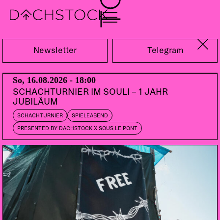
So, 22.04.2012
Newsletter
Telegram
So, 16.08.2026 - 18:00
SCHACHTURNIER IM SOULI – 1 JAHR
JUBILÄUM
SCHACHTURNIER
SPIELEABEND
PRESENTED BY DACHSTOCK X SOUS LE PONT
FLIPPER
US | Subterranean Records, American Recordings