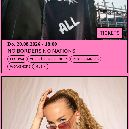
Trace bis anhin verschrieben und hebt diese mit
seinem Label DSCI4 auf die nächste Ebene. Was ihr
von dem Label in Zukunft erwarten könnt, wird euch
DJ Trace anlässlich seines Auftrittes im Dachstock
präsentieren. B ready:-)
TICKETS
Do, 20.08.2026 - 18:00
NO BORDERS NO NATIONS
FESTIVAL
VORTRÄGE & LESUNGEN
PERFORMANCES
WORKSHOPS
MUSIK