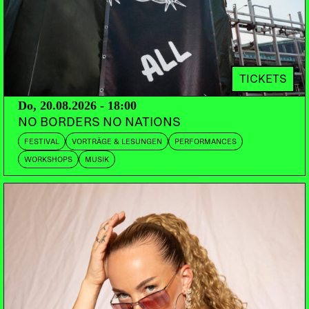
und Neuseeland bringen wird, wird ihr Breakbeat-
Gewitter auch unseren Dancefloor erschüttern.
TICKETS
Do, 20.08.2026 - 18:00
NO BORDERS NO NATIONS
FESTIVAL
VORTRÄGE & LESUNGEN
PERFORMANCES
WORKSHOPS
MUSIK