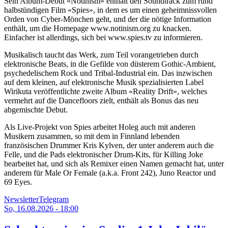
Sein Album-Debut «Notinism» enthält den Soundtrack zum rund
halbstündigen Film «Spies», in dem es um einen geheimnissvollen
Orden von Cyber-Mönchen geht, und der die nötige Information
enthält, um die Homepage www.notinism.org zu knacken.
Einfacher ist allerdings, sich bei www.spies.tv zu informieren.
Musikalisch taucht das Werk, zum Teil vorangetrieben durch
elektronische Beats, in die Gefilde von düsterem Gothic-Ambient,
psychedelischem Rock und Tribal-Industrial ein. Das inzwischen
auf dem kleinen, auf elektronische Musik spezialisierten Label
Wirikuta veröffentlichte zweite Album «Reality Drift», welches
vermehrt auf die Dancefloors zielt, enthält als Bonus das neu
abgemischte Debut.
Als Live-Projekt von Spies arbeitet Holeg auch mit anderen
Musikern zusammen, so mit dem in Finnland lebenden
französischen Drummer Kris Kylven, der unter anderem auch die
Felle, und die Pads elektronischer Drum-Kits, für Killing Joke
bearbeitet hat, und sich als Remixer einen Namen gemacht hat, unter
anderem für Male Or Female (a.k.a. Front 242), Juno Reactor und
69 Eyes.
Newsletter
Telegram
So, 16.08.2026 - 18:00