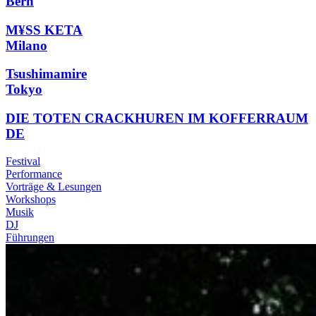
Bern
M¥SS KETA
Milano
Tsushimamire
Tokyo
DIE TOTEN CRACKHUREN IM KOFFERRAUM
DE
Festival
Performance
Vorträge & Lesungen
Workshops
Musik
DJ
Führungen