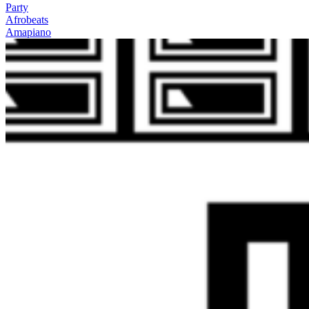
Party
Afrobeats
Amapiano