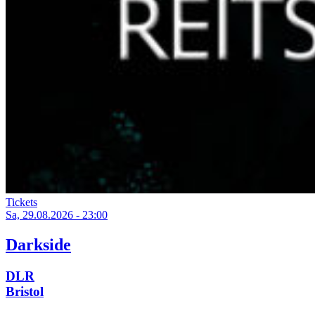
Tickets
Sa, 29.08.2026 - 23:00
Darkside
DLR
Bristol