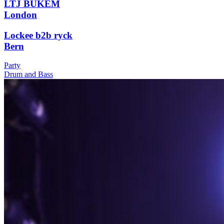
LTJ BUKEM
London
Lockee b2b ryck
Bern
Party
Drum and Bass