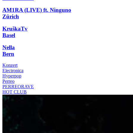
AM1RA (LIVE) ft. Ninguno
Zürich
KruškaTv
Basel
Nella
Bern
Konzert
Electronica
Hyperpop
Perreo
PERREORAVE
HOT CLUB