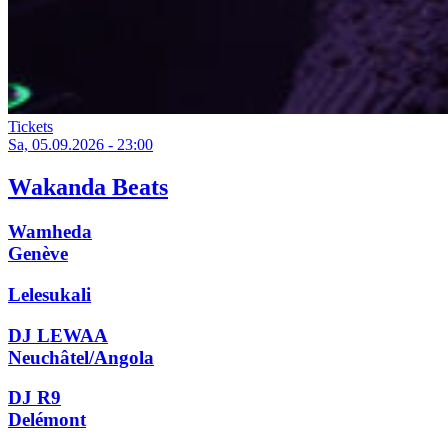
Tickets
Sa, 05.09.2026 - 23:00
Wakanda Beats
Wamheda
Genève
Lelesukali
DJ LEWAA
Neuchâtel/Angola
DJ R9
Delémont