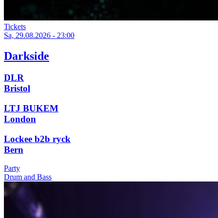
Tickets
Sa, 29.08.2026 - 23:00
Darkside
DLR
Bristol
LTJ BUKEM
London
Lockee b2b ryck
Bern
Party
Drum and Bass