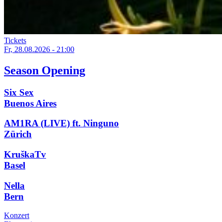
Tickets
Fr, 28.08.2026 - 21:00
Season Opening
Six Sex
Buenos Aires
AM1RA (LIVE) ft. Ninguno
Zürich
KruškaTv
Basel
Nella
Bern
Konzert