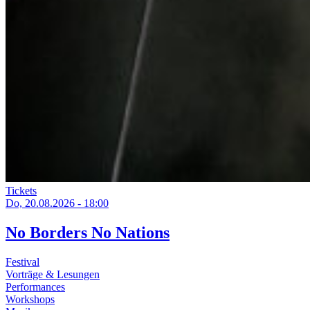
Tickets
Do, 20.08.2026 - 18:00
No Borders No Nations
Festival
Vorträge & Lesungen
Performances
Workshops