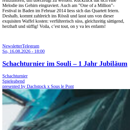
reinzuhören, um überzeugt zu werden. Ruckzuck hat sich eine
Melodie ins Gehirn eingraviert. Auch am ”One of a Million”-
Festival in Baden im Februar 2014 liess sich das Quartett feiern.
Deshalb, kommt zahlreich ins Rössli und lasst uns von dieser
exquisiten Waffel kosten: verführerisch süss, gleichzeitig sättigend,
herzhaft und süffig! Voila, c’est tout, on y va les enfants!
Newsletter
Telegram
So, 16.08.2026 - 18:00
Schachturnier im Souli – 1 Jahr Jubiläum
Schachturnier
Spieleabend
presented by Dachstock x Sous le Pont