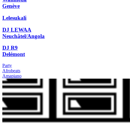
Genève
Lelesukali
DJ LEWAA
Neuchâtel/Angola
DJ R9
Delémont
Party
Afrobeats
Amapiano