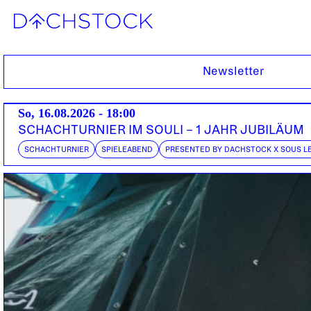
Di, 27.03.2012
Newsletter
So, 16.08.2026 - 18:00
SCHACHTURNIER IM SOULI – 1 JAHR JUBILÄUM
SCHACHTURNIER
SPIELEABEND
PRESENTED BY DACHSTOCK X SOUS L