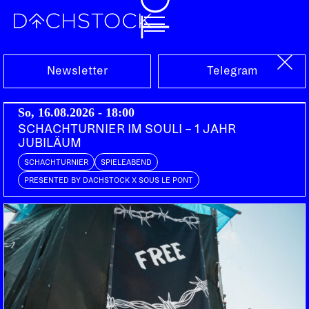
Fr, 02.09.2005
Newsletter
Telegram
So, 16.08.2026 - 18:00
SCHACHTURNIER IM SOULI – 1 JAHR
JUBILÄUM
SCHACHTURNIER
SPIELEABEND
PRESENTED BY DACHSTOCK X SOUS LE PONT
LE PEUPLE DE L'HERBE
FR
HIGH TONE
FR | Jarring Effects
MEI TEI SHO
FR