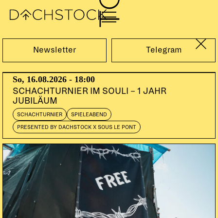
Fr, 16.09.2011
Newsletter
Telegram
So, 16.08.2026 - 18:00
SCHACHTURNIER IM SOULI – 1 JAHR
JUBILÄUM
SCHACHTURNIER
SPIELEABEND
PRESENTED BY DACHSTOCK X SOUS LE PONT