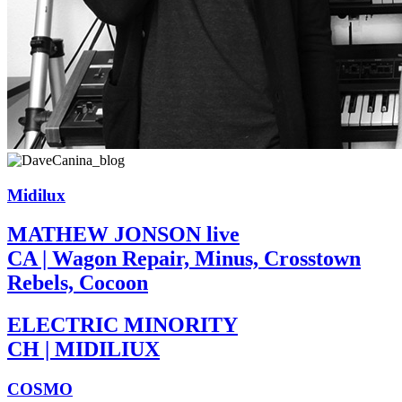
Midilux
MATHEW JONSON live
CA | Wagon Repair, Minus, Crosstown
Rebels, Cocoon
ELECTRIC MINORITY
CH | MIDILIUX
COSMO