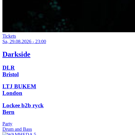
Tickets
Sa, 29.08.2026 - 23:00
Darkside
DLR
Bristol
LTJ BUKEM
London
Lockee b2b ryck
Bern
Party
Drum and Bass