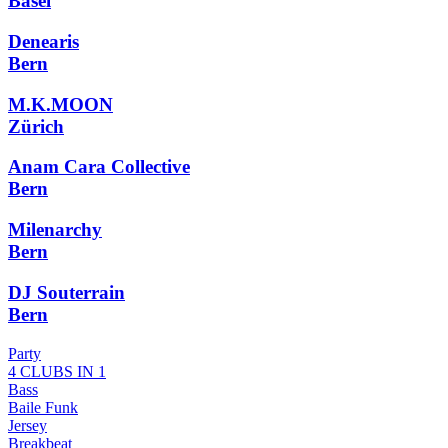
Basel
Denearis
Bern
M.K.MOON
Zürich
Anam Cara Collective
Bern
Milenarchy
Bern
DJ Souterrain
Bern
Party
4 CLUBS IN 1
Bass
Baile Funk
Jersey
Breakbeat