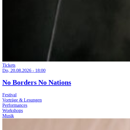
Tickets
Do, 20.08.2026 - 18:00
No Borders No Nations
Festival
Vorträge & Lesungen
Performances
Workshops
Musik