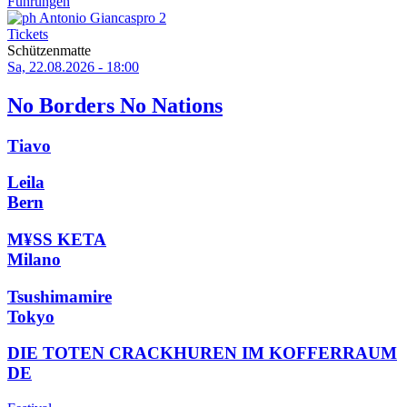
Führungen
Tickets
Schützenmatte
Sa, 22.08.2026 - 18:00
No Borders No Nations
Tiavo
Leila
Bern
M¥SS KETA
Milano
Tsushimamire
Tokyo
DIE TOTEN CRACKHUREN IM KOFFERRAUM
DE