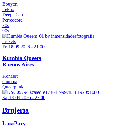
Bouyon
Tekno
Deep Tech
Perreocore
80s
90s
Tickets
Fr, 18.09.2026 - 21:00
Kumbia Queers
Buenos Aires
Konzert
Cumbia
Queerpunk
Sa, 19.09.2026 - 23:00
Brujería
LinaPary