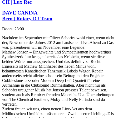
CH | Lux Rec
DAVE CANINA
Bern | Rotary DJ Team
Doors:
23:00
Nachdem im September mit Oliver Schories wohl einer, wenn nicht
der, Newcomer des Jahres 2012 am Luxischen Live-Abend zu Gast
war, präsentieren wir im November eine Legende!
Mathew Jonson – Eingeweihte und Sympathisanten hochwertiger
Synthesizerkultur kriegen bereits das Kribbeln, wenn sie diese
beiden Wörter nur aussprechen. Und das definitiv zu Recht.
Einerseits ist Mathew Mitinhaber des neben Minus wohl
bekanntesten Kanadischen Tanzmusik Labels Wagon Repair,
andererseits reicht alleine schon sein Beitrag mit den Projekten
Cobblestone Jazz oder Modern Deep Left Quartett für eine
Aufnahme in die Clubsound Ruhmeshallen. Aber nicht nur als
Schöpfer ureigener Musik hat Jonson grösstes Talent beweisen,
sondern auch als Remixer fremden Materials. U.a. Überarbeitungen
von The Chemical Brothers, Moby und Nelly Furtado sind da
vertreten.
Zudem freuen wir uns, einen neuen Live-Act aus dem
Midilux’schen Umfeld zu präsentieren. Zwei unserer Lieblings-DJs