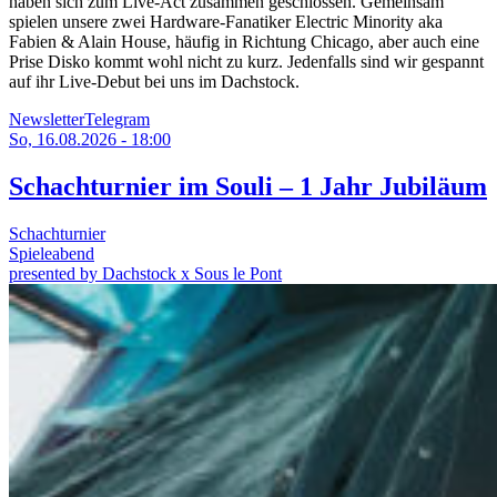
haben sich zum Live-Act zusammen geschlossen. Gemeinsam
spielen unsere zwei Hardware-Fanatiker Electric Minority aka
Fabien & Alain House, häufig in Richtung Chicago, aber auch eine
Prise Disko kommt wohl nicht zu kurz. Jedenfalls sind wir gespannt
auf ihr Live-Debut bei uns im Dachstock.
Newsletter
Telegram
So, 16.08.2026 - 18:00
Schachturnier im Souli – 1 Jahr Jubiläum
Schachturnier
Spieleabend
presented by Dachstock x Sous le Pont