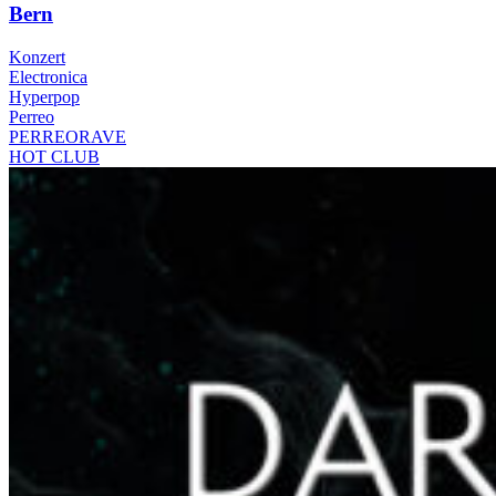
Bern
Konzert
Electronica
Hyperpop
Perreo
PERREORAVE
HOT CLUB