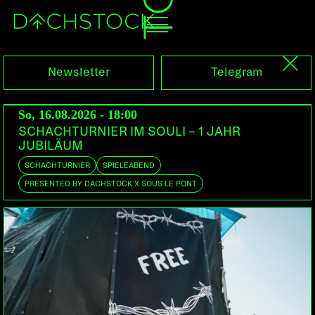
Fr, 21.02.2014
Newsletter
Telegram
So, 16.08.2026 - 18:00
SCHACHTURNIER IM SOULI – 1 JAHR
JUBILÄUM
SCHACHTURNIER
SPIELEABEND
PRESENTED BY DACHSTOCK X SOUS LE PONT
MIDILUX
SNUFF CREW (LIVE)
DE | Snuff Trax, BPitch Control
CH | Bons Vivants
MASTRA LIVE